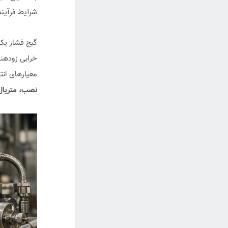
شرایط فرآین
گیج فشار یکی
خرابی زودهنگ
معیارهای انت
نصب، متریال