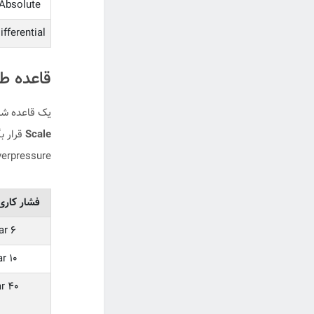
Absolute
ifferential
قاعده طلایی انتخا
یک قاعده شن
Scale
قرار ب
overpressure می‌ش
فشار کاری 
۶ bar
۱۰ bar
۴۰ bar