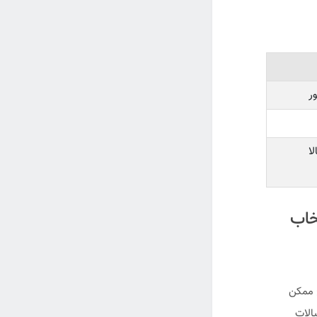
ر
ا
Wetted Par) و انتخاب
ج ممکن
الات