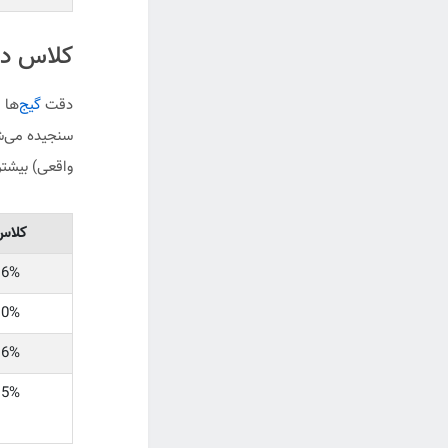
کلاس دقت (Accuracy Class)
دقت
گیج‌
ها 
سنجیده می‌ش
واقعی) بیشتر
کلاس
6% FS
0% FS
6% FS
5% FS