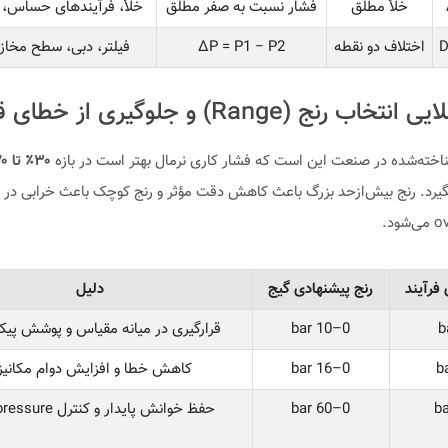
خلأ مطلق
فشار نسبت به صفر مطلق
خلأ، فرآیندهای حساس، 
D
اختلاف دو نقطه
ΔP = P1 − P2
فیلتر، دبی، سطح مخاز
ب رنج (Range) و جلوگیری از خطای قرائت
اخته‌شده در صنعت این است که فشار کاری نرمال بهتر است در بازه
گیرد. رنج بیش‌ازحد بزرگ باعث کاهش دقت مؤثر و رنج کوچک باعث خرابی در بر
ود.
فرآیند
رنج پیشنهادی گیج
دلیل
0–10 bar
قرارگیری در میانه مقیاس و پوشش پیک
0–16 bar
کاهش خطا و افزایش دوام مکانیز
0–60 bar
حفظ خوانش پایدار و کنترل overpressure