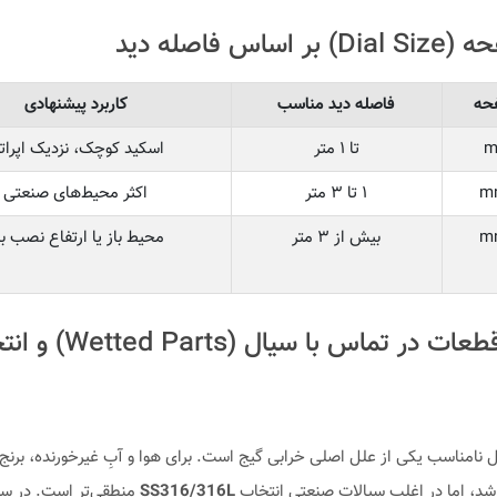
اساس فاصله دید
حه
فاصله دید مناسب
کاربرد پیشنهادی
تا ۱ متر
اسکید کوچک، نزدیک اپراتو
۱ تا ۳ متر
اکثر محیط‌های صنعتی
بیش از ۳ متر
محیط باز یا ارتفاع نصب بال
متریال قطعات در تماس با سیال (ts
ل نامناسب یکی از علل اصلی خرابی گیج است. برای هوا و آبِ غیرخورنده، برن
شد، اما در اغلب سیالات صنعتی انتخاب
SS316/316L
منطقی‌تر است. در سی