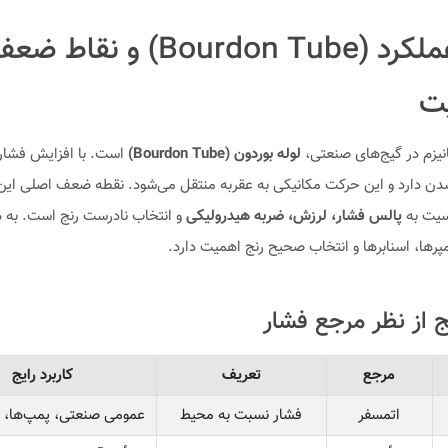
اصل عملکرد (Bourdon Tube) و نق
یت
انیزم در گیج‌های صنعتی،
لوله بوردون (Bourdon Tube)
است. با افزایش فشار،
شدن دارد و این حرکت مکانیکی به عقربه منتقل می‌شود. نقطه ضعف اصلی این 
یت به
پالس فشار، لرزش، ضربه هیدرولیکی
و انتخاب نادرست رنج است. به 
مپرها، اسنابرها و انتخاب صحیح رنج اهمیت دارد.
ج از نظر مرجع فشار
مرجع
تعریف
کاربرد رایج
اتمسفر
فشار نسبت به محیط
عمومی صنعتی، پمپ‌ها، ک