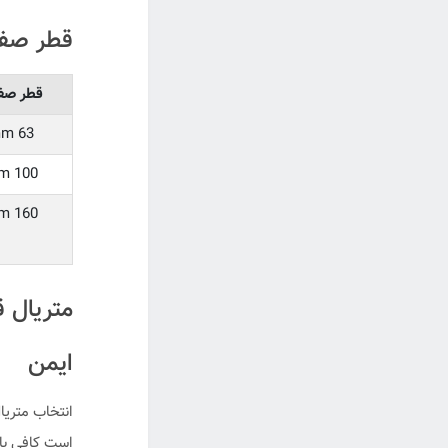
قطر صفحه (Dial Size) بر 
قطر صف
63 mm
100 mm
160 mm
ایمن
انتخاب متریا
است کافی با