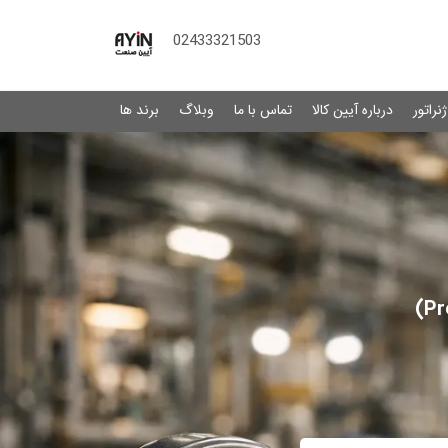
02433321503
نراتور
درباره آیین کالا
تماس با ما
وبلاگ
برند ها