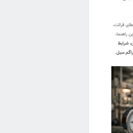
خطای قرائت،
ن راهنما،
، شرایط
فراگم سیل
.