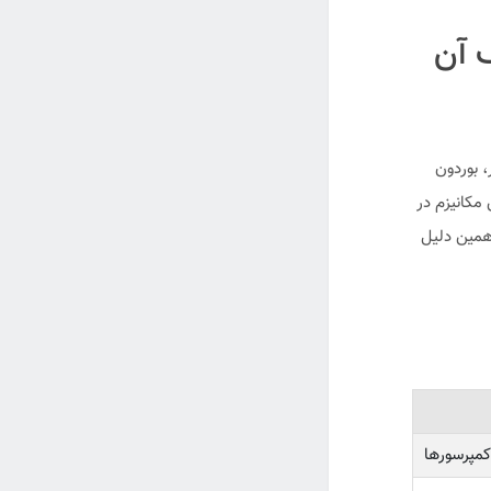
اط ضعف آن
 بوردون
مکانیزم در
همین دلیل
مپرسورها