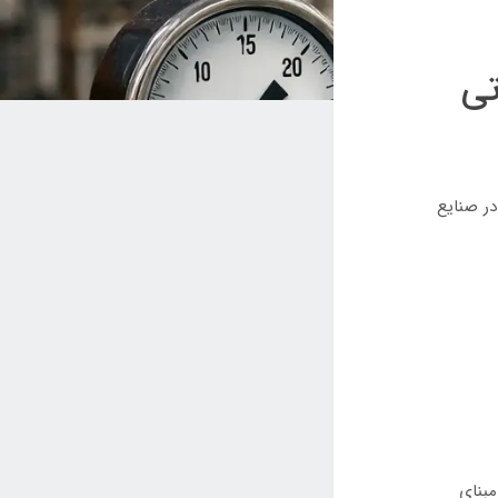
تی
یق در صنایع
مبنای