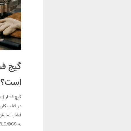
گیج فش
است؟
در اغلب کار
فشار، نمایش 
به PLC/DCS دارید، باید از