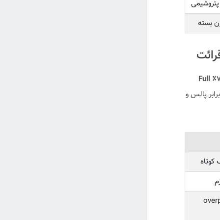
پتروشیمی
ن بسته
۳۰٪ تا ۷۰٪ Full
ابر پالس و
 کوتاه
م