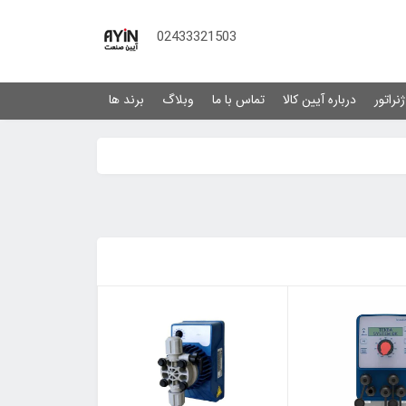
02433321503
نراتور
درباره آیین کالا
تماس با ما
وبلاگ
برند ها