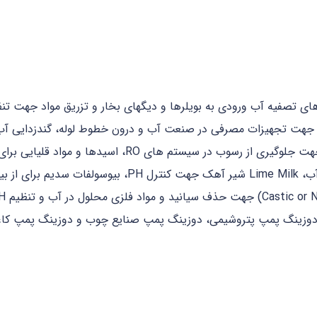
 آب ژاول یا وایتکس جهت تجهیزات مصرفی در صنعت آب و درون خطوط لوله، گندزد
منگنز و آهن، پلی فسفات جهت گرفتن سختی آب، Lime Milk 
دوزینگ پمپ پتروشیمی، دوزینگ پمپ صنایع چوب و دوزینگ پمپ کاغ