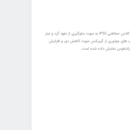
همانطور که از نام این دوزینگ پمپ ها مشخص است مولد قدرت در آن ها یک موتور الکتریکی می باشد. معمولا الکتروموتور این پمپ ها دارای کلاس حفاظتی IP55 به جهت جلوگیری از نفوذ گرد و غبار
پمپ های موتوری از گیربکس جهت کاهش دور و افزایش
 گراندفوس نمایش داده شده است.