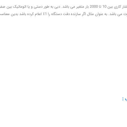
معمولا دبی این پمپ ها بین 1 تا 10000 لیتر در دقیقه و فشار کاری بین ‌10 تا 2000 بار متغیر می باشد. د
 :