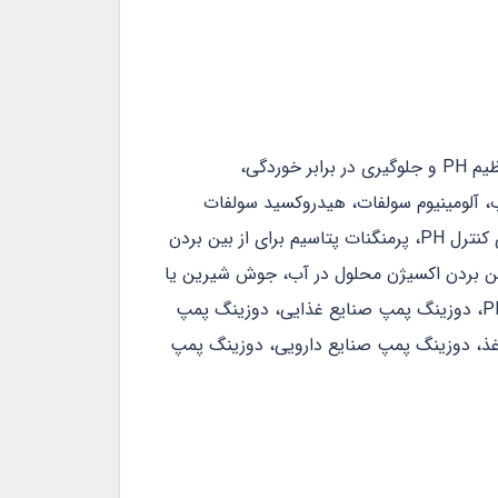
سیستم های تصفیه آب و فاضلاب، در سیستم های تصفیه آب ورودی به بویلرها و دیگهای بخار و تزریق مواد جهت تنظیم PH و جلوگیری در برابر خوردگی،
ایی آب، آلومینیوم سولفات، هیدروکسید سولفات
آلومینیوم کلراید جهت انعقاد، آنتی اسکالانت، جهت جلوگیری از رسوب در سیستم های RO، اسیدها و مواد قلیایی برای کنترل PH، پرمنگنات پتاسیم برای از بین بردن
شیر آهک جهت کنترل PH، بیوسولفات سدیم برای از بین بردن اکسیژن محلول در آب، جوش شیرین یا
سودسوز آور، کاستیک (هیدروکسید سدیم Castic or NAOH) جهت حذف سیانید و مواد فلزی محلول در آب و تنظیم PH، دوزینگ پمپ صنایع غذایی، دوزینگ پمپ
ذ، دوزینگ پمپ صنایع دارویی، دوزینگ پمپ