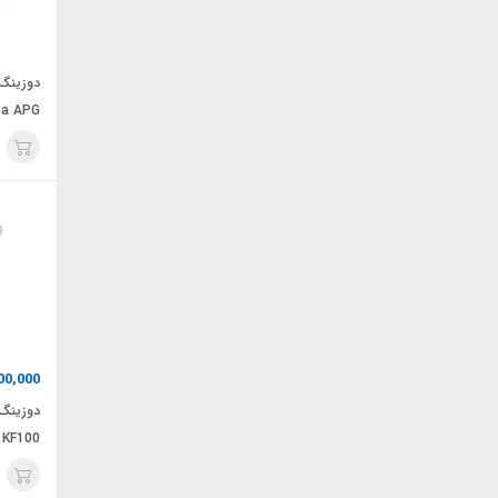
دوزینگ
ba APG
00,000
KF100