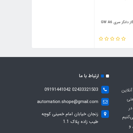
دانگز سری GW A6
ارتباط با ما
02433321503 09191441042
آنلاین
عتی
automation.shope@gmail.com
در
زنجان خیابان امام خمینی کوچه
کنیم
طیب زاده پلاک 1.1
و