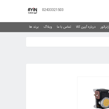
02433321503
نراتور
درباره آیین کالا
تماس با ما
وبلاگ
برند ها