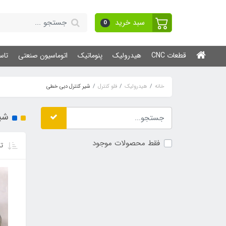
سبد خرید
0
قطعات CNC
هیدرولیک
پنوماتیک
اتوماسیون صنعتی
تاس
خانه
هیدرولیک
فلو کنترل
شیر کنترل دبی خطی
شی
فقط محصولات موجود
تر