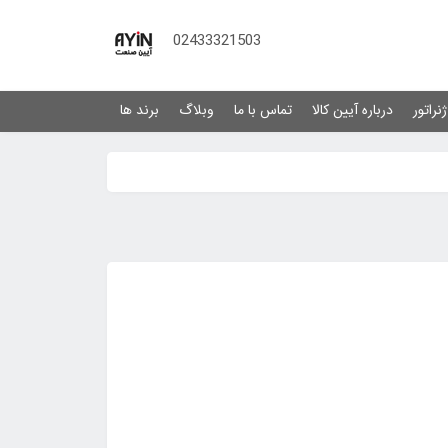
02433321503
نراتور
درباره آیین کالا
تماس با ما
وبلاگ
برند ها