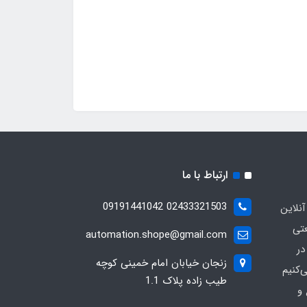
ارتباط با ما
02433321503 09191441042
آنلاین
عتی
automation.shope@gmail.com
در
زنجان خیابان امام خمینی کوچه
کنیم
طیب زاده پلاک 1.1
و