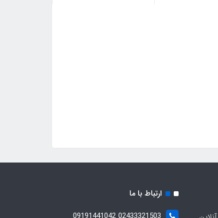
ارتباط با ما
02433321503 09191441042
آنلاین