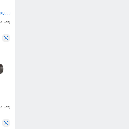
00,000
پمپ ماز
پمپ ماز