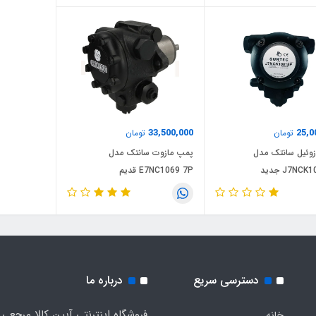
33,500,000
25,0
تومان
تومان
وئیل سانتک مدل
پمپ مازوت سانتک مدل
J7NC جدید
E7NC1069 7P قدیم
دسترسی سریع
درباره ما
فروشگاه اینترنتی آیین کالا مرجعی 
خانه