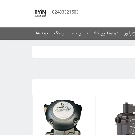
02433321503
نراتور
درباره آیین کالا
تماس با ما
وبلاگ
برند ها