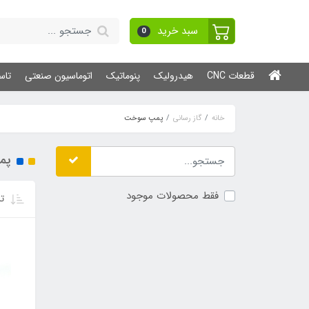
سبد خرید
0
قطعات CNC
هیدرولیک
پنوماتیک
اتوماسیون صنعتی
تاس
خانه
گاز رسانی
پمپ سوخت
پم
فقط محصولات موجود
تر