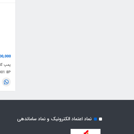
00,000
پمپ گاز
K1001 8P
نماد اعتماد الکترونیک و نماد ساماندهی