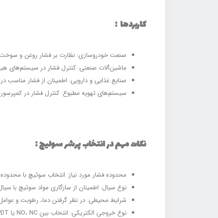
کاربردها :
صنعت خودروسازی: نظارت بر فشار روغن و سوخت.
ماشین‌آلات صنعتی: کنترل فشار در سیستم‌های هید
صنایع غذایی و دارویی: اطمینان از فشار مناسب در
سیستم‌های تهویه مطبوع: کنترل فشار در کمپرسوره
نکات مهم در انتخاب پرشر سوئیچ :
محدوده فشار مورد نیاز: انتخاب سوئیچ با محدوده
نوع سیال: اطمینان از سازگاری مواد سوئیچ با سیال
شرایط محیطی: در نظر گرفتن دما، رطوبت و عوام
نوع خروجی الکتریکی: انتخاب بین NO، NC یا SPDT بر اساس نیاز مدار کنترل.