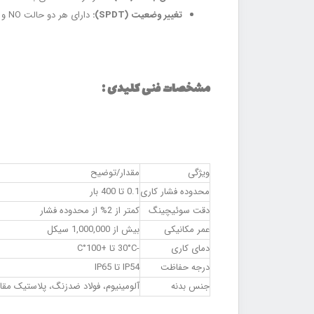
تغییر وضعیت (SPDT):
دارای هر دو حالت NO و NC برای کاربردهای متنوع.
مشخصات فنی کلیدی :
ویژگی
مقدار/توضیح
محدوده فشار کاری
0.1 تا 400 بار
دقت سوئیچینگ
کمتر از 2% از محدوده فشار
عمر مکانیکی
بیش از 1,000,000 سیکل
دمای کاری
-30°C تا +100°C
درجه حفاظت
IP54 تا IP65
جنس بدنه
آلومینیوم، فولاد ضدزنگ، پلاستیک مقا