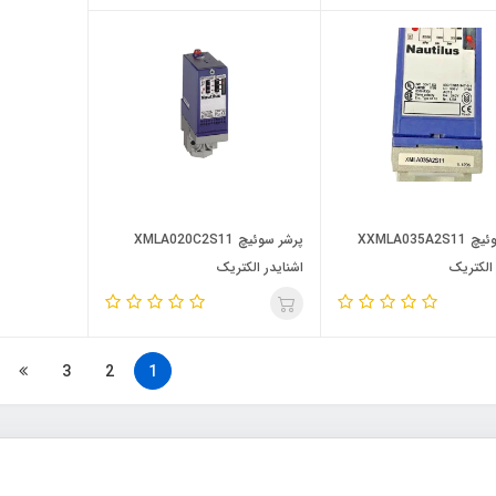
پرشر سوئیچ XXMLA035A2S11
پرشر سوئیچ XMLA020C2S11
 الکتریک
اشنایدر الکتریک
3
2
1