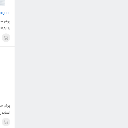
00,000
پرشر سو
UMATE
اشنایدر