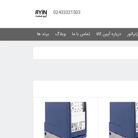
02433321503
نراتور
درباره آیین کالا
تماس با ما
وبلاگ
برند ها