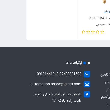
مان
مانومتر خشک INSTRUMATE
ارتباط با ما
02433321503 09191441042
آنلاین
عتی
automation.shope@gmail.com
در
زنجان خیابان امام خمینی کوچه
کنیم
طیب زاده پلاک 1.1
و