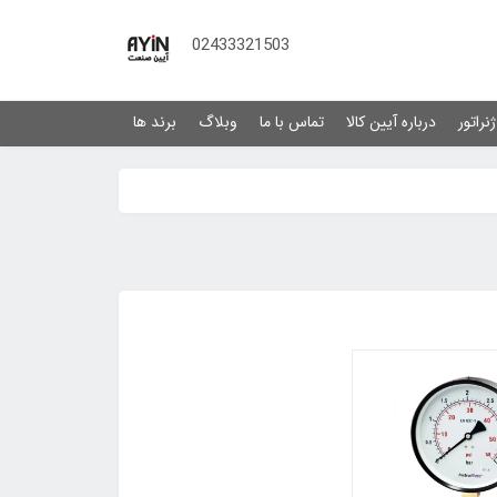
02433321503
نراتور
درباره آیین کالا
تماس با ما
وبلاگ
برند ها