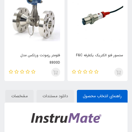
سنسور فتو الکتریک یکطرفه F&C
فلومتر رزمونت ورتکس مدل
8800D
راهنمای انتخاب محصول
دانلود مستندات
مشخصات