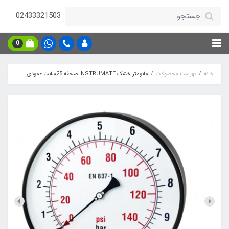
02433321503
0
خانه
فهرست محصولات
مانومتر خشک INSTRUMATE صحفه 25سانت عمودی