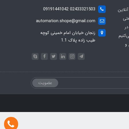
02433321503 09191441042
آنلاین
عتی
automation.shope@gmail.com
در
زنجان خیابان امام خمینی کوچه
کنیم
طیب زاده پلاک 1.1
و
عضویت