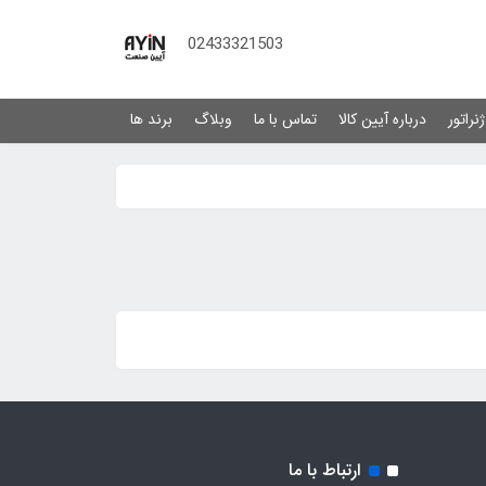
02433321503
نراتور
درباره آیین کالا
تماس با ما
وبلاگ
برند ها
ارتباط با ما