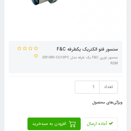
سنسور فتو الکتریک یکطرفه F&C
سنسور نوری F&C یک طرفه مدل DR18RI-CU10PC
R2M
تعداد
ویژگی‌های محصول
آماده ارسال
افزودن به سبدخرید