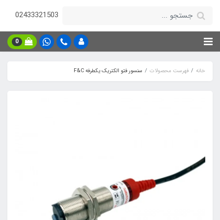
02433321503
0
خانه
فهرست محصولات
سنسور فتو الکتریک یکطرفه F&C