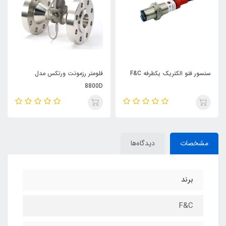
سنسور فتو الکتریک یکطرفه F&C
فلومتر رزمونت ورتکس مدل
8800D
مشخصات
دیدگاه‌ها
برند
F&C