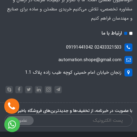
اتوماسیون صنعتی است. ما با تمرکز بر کیفیت، سرعت در ارسال و
مشاوره تخصصی، تلاش می‌کنیم خریدی مطمئن و ساده برای صنایع
و مهندسان فراهم کنیم
ارتباط با ما
02433321503 09191441042
automation.shope@gmail.com
زنجان خیابان امام خمینی کوچه طیب زاده پلاک 1.1
با عضویت در خبرنامه، از تخفیف‌ها و جدیدترین‌های فروشگاه باخبر شوید:
عضویت