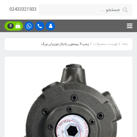
02433321503
0
خانه
فهرست محصولات
پمپ 3 پیستون رادیال توزیران بزرگ