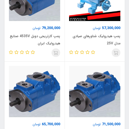
79,200,000
57,300,000
تومان
تومان
پمپ هیدرولیک شناورهای صیادی
پمپ کارتریجی دوبل 4535V صنایع
مدل 25V
هیدرولیک ایران
65,700,000
71,500,000
تومان
تومان