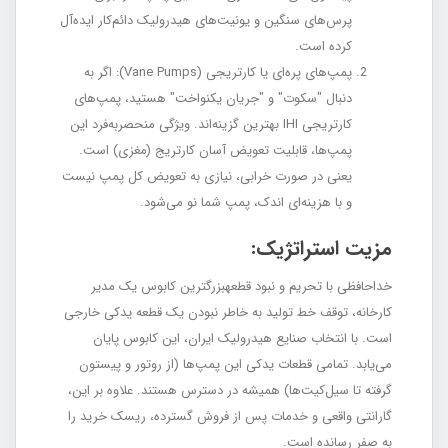
پرس‌های سنگین و یونیت‌های هیدرولیک دائم‌کار ایده‌آل
کرده است.
پمپ‌های پره‌ای یا کارتریجی (Vane Pumps): اگر به
دنبال "سکوت" و "جریان یکنواخت" هستید، پمپ‌های
کارتریجی IHI بهترین گزینه‌اند. ویژگی منحصر‌به‌فرد این
پمپ‌ها، قابلیت تعویض آسان کارتریج (مغزی) است.
یعنی در صورت خرابی، نیازی به تعویض کل پمپ نیست
و با هزینه‌ای اندک، پمپ شما نو می‌شود.
مزیت استراتژیک:
خداحافظی با تحریم و نبود قطعهبزرگترین کابوس یک مدیر
کارخانه، توقف خط تولید به خاطر نبودن یک قطعه یدکی خارجی
است. با انتخاب صنایع هیدرولیک ایران، این کابوس پایان
می‌یابد. تمامی قطعات یدکی این پمپ‌ها (از روتور و پیستون
گرفته تا سیل‌کیت‌ها) همیشه در دسترس هستند. علاوه بر این،
گارانتی واقعی و خدمات پس از فروش گسترده، ریسک خرید را
به صفر رسانده است.