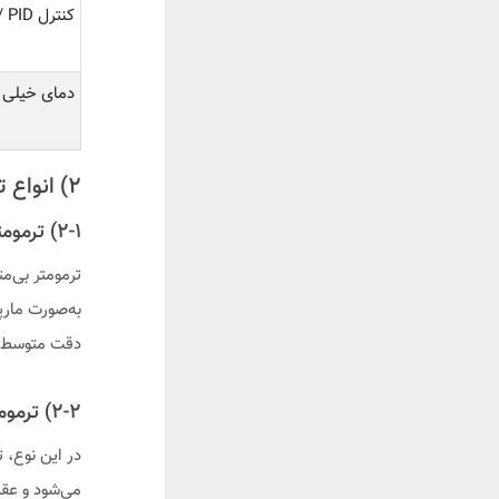
کنترل PID / ثبت داده
دمای خیلی ب
۲) انواع ترمومتر صنعتی و اصل عملکرد
۲-۱) ترمومتر بی‌متال (Bimetal Thermometer)
ترمومتر بی‌م
به‌صورت مارپ
دقت متوسط 
۲-۲) ترمومتر گازی / کپیلاری (Gas-actuated / Capillary)
می‌شود و عقر