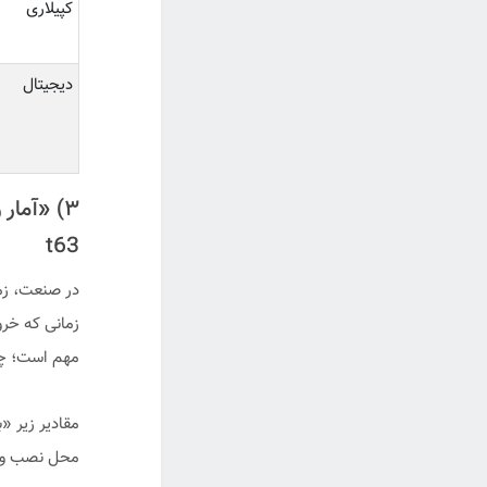
کپیلاری
دیجیتال
۳) «آما
t63
در صنعت، زما
مهم است؛ چون 
مقادیر زیر «
محل نصب وا