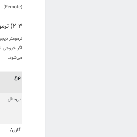
(Remote). محدودیت: حساسیت به آسیب مکانیکی کپیلاری و خطا در نصب نامناسب.
۲-۳) ترمومتر دیجیتال/نمایشگر دما
اگر خروجی لازم دارید (4-20mA/RS485) 
می‌شود.
نوع
بی‌متال
گازی/