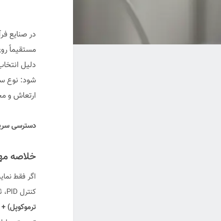
در صنایع فر
مستقیماً رو
دلیل انتخا
شود: نوع سن
ارتعاش و م
دسترسی سریع
خلاصه مهندسی (mary
اگر فقط نما
کنترل PID، ثبت داده (Trend)، آلارم و اتصال به PLC/DCS در میان است، باید از
ترموکوپل) + ت