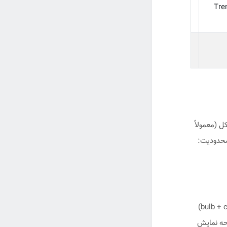
ل (معمولاً
 محدودیت:
در این نوع، تغییر دما باعث تغییر فشار گاز/مایع داخل سیستم بسته (bulb + capillary + bourdon)
فحه نمایش