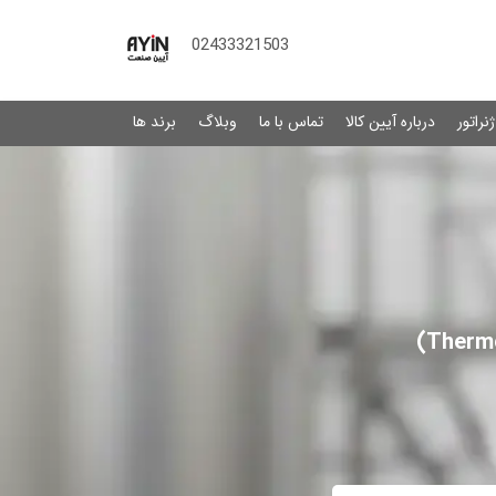
02433321503
نراتور
درباره آیین کالا
تماس با ما
وبلاگ
برند ها