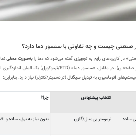
تی» در کاربردهای رایج به تجهیزی گفته می‌شود که دما را
به‌صورت محلی
نما
(مثل ترمومتر صفحه‌ای). در مقابل، «سنسور دما» (RTD/ترموکوپل) یک المان
یستم‌های اتوماسیون به
تبدیل سیگنال
(ترانسمیتر/کنترلر) نیاز دارد. بنابراین:
چرا؟
انتخاب پیشنهادی
 ساده
ترمومتر بی‌متال/گازی
بدون نیاز به برق، ساده و اق