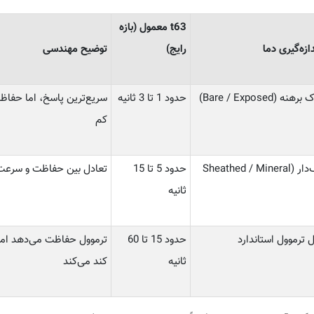
t63 معمول (بازه
ازه‌گیری دما
رایج)
توضیح مهندسی
(Bare / Exposed)
حدود 1 تا 3 ثانیه
سریع‌ترین پاسخ، اما حفاظ
کم
سنسور غلاف‌دار (Sheathed / Mineral
حدود 5 تا 15
تعادل بین حفاظت و سرعت
ثانیه
ترموول استاندارد
حدود 15 تا 60
ترموول حفاظت می‌دهد اما 
ثانیه
کند می‌کند