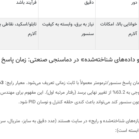
دور
دقیق
فرآیند باشد
خوانایی بالا، امکانات
نیاز به برق، وابسته به کیفیت
تابلو/اسکید، نقاطی با 
آلارم
سنسور
آلارم
ر و داده‌های شناخته‌شده» در دماسنجی صنعتی: زمان پاسخ 
ن پاسخ سنسور/ترمومتر معمولاً با ثابت زمانی تعریف می‌شود. معیار رایج:
63
زمانی که خروجی به 63.2% از تغییر نهایی برسد (رفتار مرتبه اول). این مفهوم برای مه
سنسور کند می‌تواند باعث کندی حلقه کنترل و نوسان PID شود.
بازه‌های شناخته‌شده و رایج» در سایت هستند (عدد دقیق به سایز، متریال، س
بسته است):