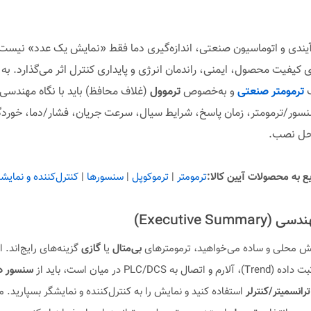
آیندی و اتوماسیون صنعتی، اندازه‌گیری دما فقط «نمایش یک عدد» نیست؛
ی کیفیت محصول، ایمنی، راندمان انرژی و پایداری کنترل اثر می‌گذارد. ب
ب
ترمومتر صنعتی
و به‌خصوص
ترموول
(غلاف محافظ) باید با نگاه مهندسی 
سور/ترمومتر، زمان پاسخ، شرایط سیال، سرعت جریان، فشار/دما، خورد
حل نصب.
 به محصولات آیین کالا:
ترمومتر
|
ترموکوپل
|
سنسورها
|
کنترل‌کننده و نمایش
Executive Sum)
یش محلی و ساده می‌خواهید، ترمومترهای
بی‌متال
یا
گازی
گزینه‌های رایج‌اند. ا
رانسمیتر/کنترلر
استفاده کنید و نمایش را به کنترل‌کننده و نمایشگر بسپارید. مه