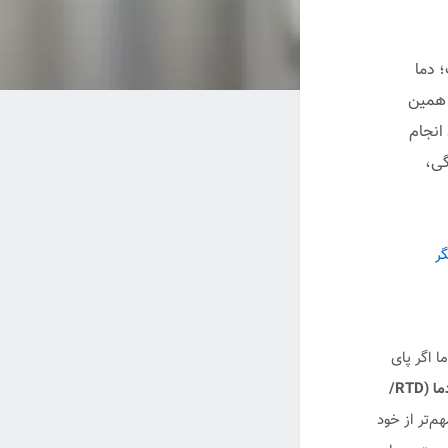
 دما
ه همین
انجام
گی،
گر
ما اگر پای
سنسور دما (RTD/
م‌تر از خود