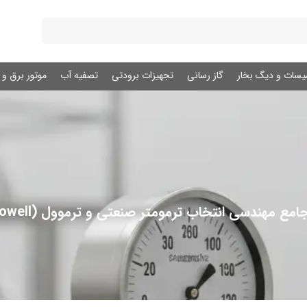
یسات و دیگ بخار
گاز رسانی
تجهیزات برودتی
تصفیه آب
موتور برق و ژ
مع مهندسی انتخاب ترمومتر صنعتی و ترموول (Thermowell)