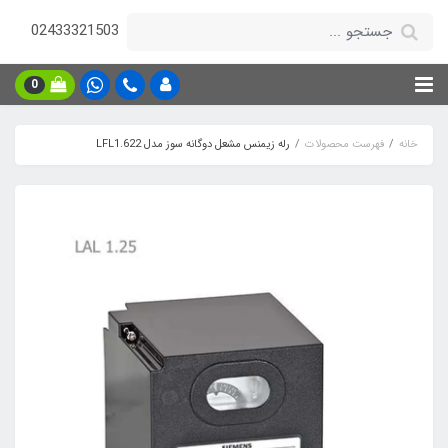
02433321503
0
خانه
فهرست محصولات
رله زیمنس مشعل دوگانه سوز مدل LFL1.622