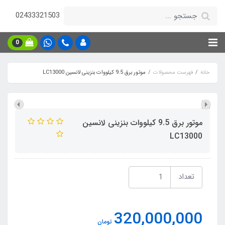
02433321503
0
خانه
فهرست محصولات
موتور برق 9.5 کیلووات بنزینی لانسین LC13000
موتور برق 9.5 کیلووات بنزینی لانسین
LC13000
تعداد
320,000,000
تومان