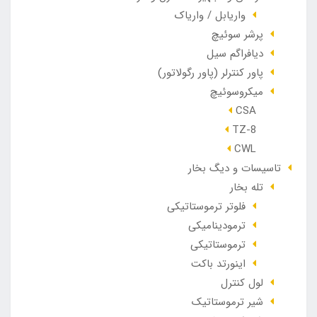
واریابل / واریاک
پرشر سوئیچ
دیافراگم سیل
پاور کنترلر (پاور رگولاتور)
میکروسوئیچ
CSA
TZ-8
CWL
تاسیسات و دیگ بخار
تله بخار
فلوتر ترموستاتیکی
ترمودینامیکی
ترموستاتیکی
اینورتد باکت
لول کنترل
شیر ترموستاتیک