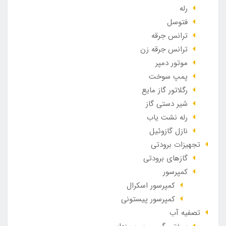
رله
فتوسل
ترانس جرقه
ترانس جرقه زن
موتور دمپر
پمپ سوخت
رگلاتور گاز مایع
شیر دستی گاز
رله نشت یاب
نازل گازوئیل
تجهیزات برودتی
گازهای برودتی
کمپرسور
کمپرسور اسکرال
کمپرسور پیستونی
تصفیه آب