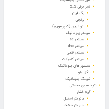
شیر برقی 2_2
بگ فیلتر
برنجی
اتو درین (کمپرسوری)
سیلندر پنوماتیک
سیلندر sc
سیلندر dnc
سیلندر قلمی
سیلندر کامپکت
سنسور های پنوماتیک
انگل ولو
شیلنگ پنوماتیک
اتوماسیون صنعتی
گیج فشار
مانومتر استیل
مانومتر خشک