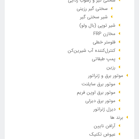
سختی گیر و رسوب زدایی
سختی گیر رزینی
شیر سختی گیر
شیر توپی (بال ولو)
مخازن FRP
فلومتر خطی
کنترل‌کننده آب شیرین‌کن
پمپ طبقاتی
رزین
موتور برق و ژنراتور
موتور برق سایلنت
موتور برق اوپن فریم
موتور برق دیزلی
دیزل ژنراتور
برند ها
آرافن نایین
عیوض تکنیک