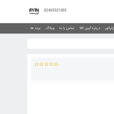
02433321503
نراتور
درباره آیین کالا
تماس با ما
وبلاگ
برند ها