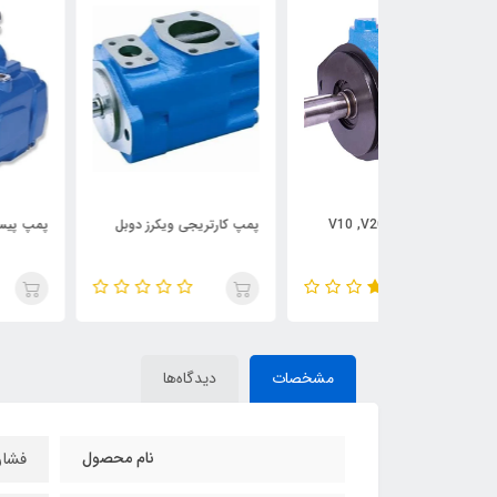
پمپ کارتریجی V10 ,V20
پمپ کارتریجی ویکرز دوبل
پمپ پیستونی ویکرز ADU
مشخصات
دیدگاه‌ها
نام محصول
فشار