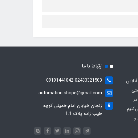
ارتباط با ما
02433321503 09191441042
آنلاین
عتی
automation.shope@gmail.com
در
زنجان خیابان امام خمینی کوچه
کنیم
طیب زاده پلاک 1.1
و