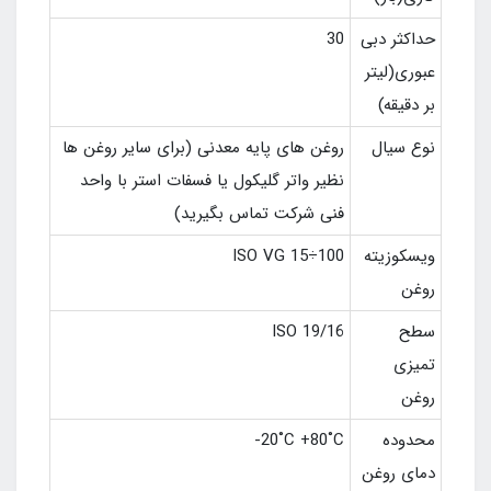
حداکثر دبی
30
عبوری(لیتر
بر دقیقه)
نوع سیال
روغن های پایه معدنی (برای سایر روغن ها
نظیر واتر گلیکول یا فسفات استر با واحد
فنی شرکت تماس بگیرید)
ویسکوزیته
ISO VG 15÷100
روغن
سطح
ISO 19/16
تمیزی
روغن
محدوده
-20˚C +80˚C
دمای روغن