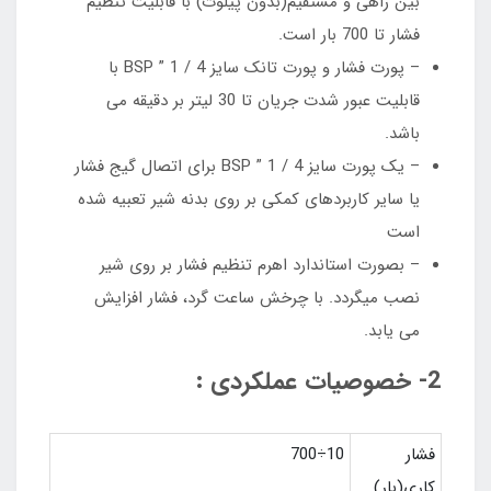
بین راهی و مستقیم(بدون پیلوت) با قابلیت تنظیم
فشار تا 700 بار است.
– پورت فشار و پورت تانک سایز ‫‪1‬‬ ‫‪/‬‬ ‫‪4‬‬ ‫”‬ ‫‪BSP‬‬ با
قابلیت عبور شدت جریان تا 30 لیتر بر دقیقه می
باشد.
– یک پورت سایز ‫‪1‬‬ ‫‪/‬‬ ‫‪4‬‬ ‫”‬ ‫‪BSP‬‬ برای اتصال گیج فشار
یا سایر کاربردهای کمکی بر روی بدنه شیر تعبیه شده
است
– بصورت استاندارد اهرم تنظیم فشار بر روی شیر
نصب میگردد. با چرخش ساعت گرد، فشار افزایش
می یابد.
2- خصوصیات عملکردی :
فشار
10÷700
کاری(بار)