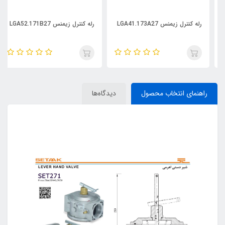
رله کنترل زیمنس LGA41.173A27
رله کنترل زیمنس LGA52.171B27
راهنمای انتخاب محصول
دیدگاه‌ها