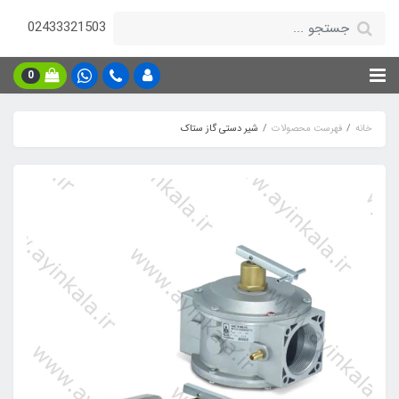
02433321503
0
خانه
فهرست محصولات
شیر دستی گاز ستاک