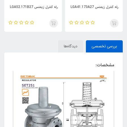
رله کنترل زیمنس LGA41.173A27
رله کنترل زیمنس LGA52.171B27
بررسی تخصصی
دیدگاه‌ها
مشخصات: