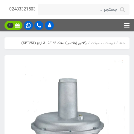
02433321503
0
خانه
فهرست محصولات
رگلاتور (بالانسر ) ستاک 2/1/2 , 3 اینچ (SET251)