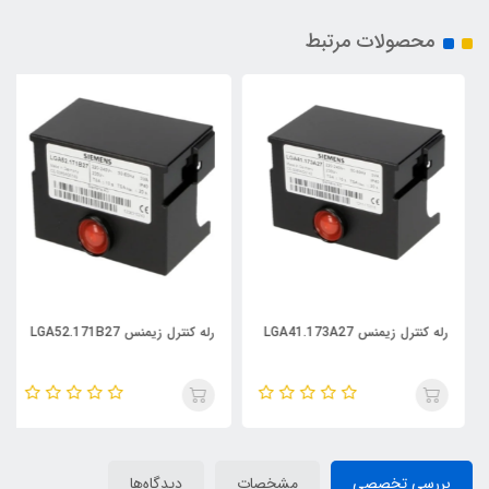
محصولات مرتبط
رله کنترل زیمنس LGA41.173A27
رله کنترل زیمنس LGA52.171B27
بررسی تخصصی
مشخصات
دیدگاه‌ها