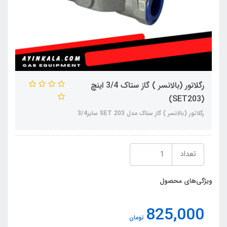
رگلاتور (بالانسر ) گاز ستاک 3/4 اینچ
(SET203)
رگلاتور (بالانسر ) گاز ستاک مدل SET 203 سایز3/4
تعداد
ویژگی‌های محصول
825,000
تومان