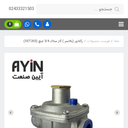
02433321503
0
خانه
فهرست محصولات
رگلاتور (بالانسر ) گاز ستاک 3/4 اینچ (SET203)