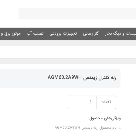
یسات و دیگ بخار
گاز رسانی
تجهیزات برودتی
تصفیه آب
موتور برق و ژ
رله کنترل زیمنس AGM60.2A9WH
تعداد
ویژگی‌های محصول
نام محصول: رله زیمنس AGM60.2A9WH