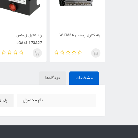
W-FM54
رله کنترل زیمنس
رله کنترل زیمنس
LGA52.171B27
LGA41.173A27
مشخصات
دیدگاه‌ها
نام محصول
رله زیمن