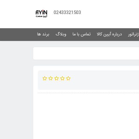
02433321503
نراتور
درباره آیین کالا
تماس با ما
وبلاگ
برند ها