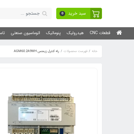
سبد خرید
0
قطعات CNC
هیدرولیک
پنوماتیک
اتوماسیون صنعتی
تاس
خانه
فهرست محصولات
رله کنترل زیمنس AGM60.2A9WH