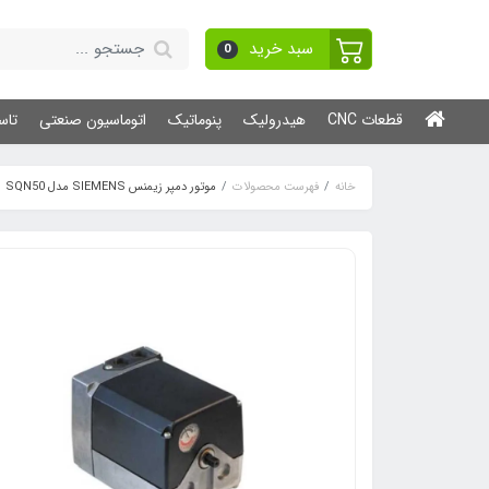
سبد خرید
0
قطعات CNC
هیدرولیک
پنوماتیک
اتوماسیون صنعتی
تاس
خانه
فهرست محصولات
موتور دمپر زیمنس SIEMENS مدل SQN50