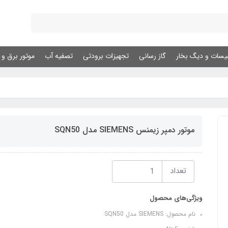
یسات و دیگ بخار
گاز رسانی
تجهیزات برودتی
تصفیه آب
موتور برق و ژ
موتور دمپر زیمنس SIEMENS مدل SQN50
تعداد
ویژگی‌های محصول
نام محصول: SIEMENS مدل SQN50