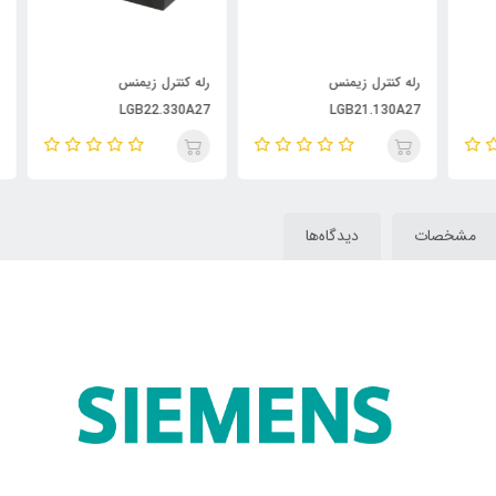
رله کنترل زیمنس
رله کنترل زیمنس
رله
A27
LGB22.330A27
LGB21.130A27
مشخصات
دیدگاه‌ها