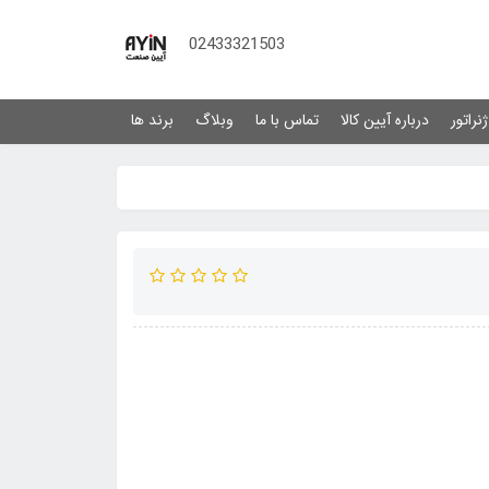
02433321503
نراتور
درباره آیین کالا
تماس با ما
وبلاگ
برند ها