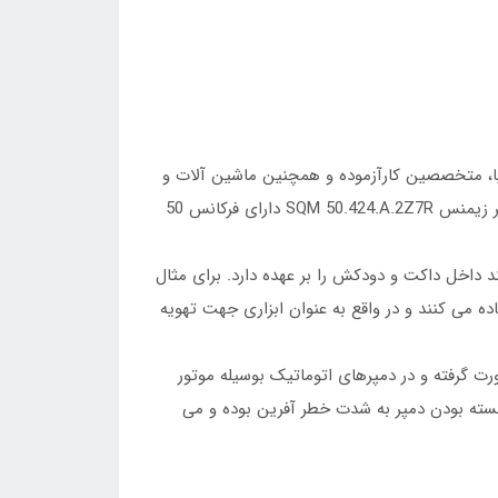
وپا، متخصصین کارآزموده و همچنین ماشین آلات و
تجهیزات پیشرفته محصولات با کیفیت و همگام با بالاترین استانداردهای تضمین کیفیت در اروپا را تولید می نماید. موتور دمپر زیمنس SQM 50.424.A.2Z7R دارای فرکانس 50
 داخل داکت و دودکش را بر عهده دارد. برای مثال
ده می کنند و در واقع به عنوان ابزاری جهت تهویه
ت گرفته و در دمپرهای اتوماتیک بوسیله موتور
ا بسته بودن دمپر به شدت خطر آفرین بوده و می