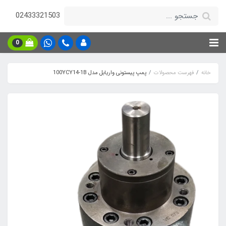
02433321503
0
خانه
فهرست محصولات
پمپ پیستونی واریابل مدل 100YCY14-1B