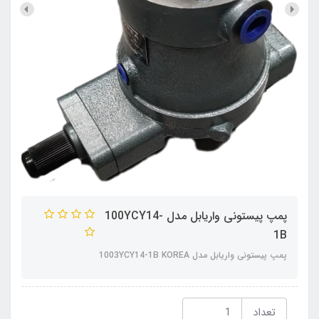
پمپ پیستونی واریابل مدل 100YCY14-
1B
پمپ پیستونی واریابل مدل 1003YCY14-1B KOREA
تعداد