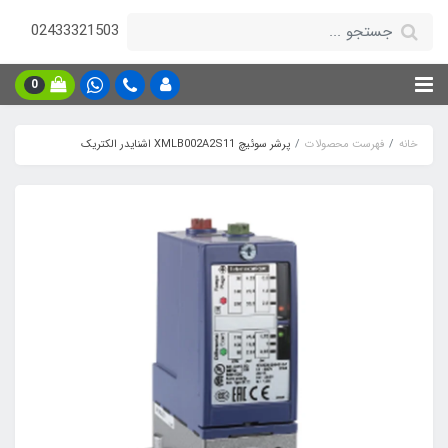
02433321503
0
خانه
فهرست محصولات
پرشر سوئیچ XMLB002A2S11 اشنایدر الکتریک