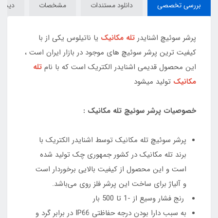
بررسی تخصصی
دانلود مستندات
مشخصات
دیدگاه
پرشر سوئیچ اشنایدر
تله مکانیک
یا ناتیلوس یکی از با
کیفیت ترین پرشر سوئیچ های موجود در بازار ایران است ،
این محصول قدیمی اشنایدر الکتریک است که با نام
تله
مکانیک
تولید میشود
خصوصیات پرشر سوئیچ تله مکانیک :
پرشر سوئیچ تله مکانیک توسط اشنایدر الکتریک با
برند تله مکانیک در کشور جمهوری چک تولید شده
است
و این محصول از کیفیت بالایی برخوردار است
و آلیاژ برای ساخت این پرشر فلز روی می‌باشد.
رنج فشار وسیع از -1 تا 500 بار
به سبب دارا بودن درجه حفاظتی IP66 در برابر گرد و