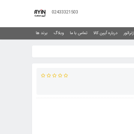
02433321503
نراتور
درباره آیین کالا
تماس با ما
وبلاگ
برند ها