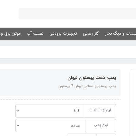
یسات و دیگ بخار
گاز رسانی
تجهیزات برودتی
تصفیه آب
موتور برق و ژ
پمپ هفت پیستون نیوان
پمپ پیستونی شعاعی نیوان 7 پیستون
لیتراژ Lit/min
نوع پمپ