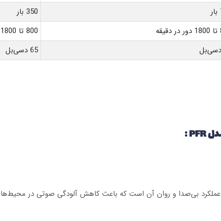
350 بار
ه
800 تا 1800 دور در دقیقه
65 دسی‌بل
P :