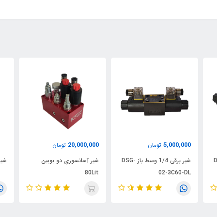
20,000,000
5,000,000
تومان
تومان
ز DSG-
شیر برقی 1/4 وسط باز DSG-
شیر آسانسوری دو بوبین
شیر 
80Lit
02-3C60-DL