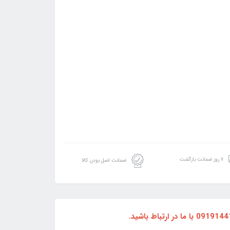
۷ روز ضمانت بازگشت
ضمانت اصل بودن کالا
کلیه قیمت ها بدون اطلاع قبلی قابل تغییر می باشد، لطفاً پیش از ثبت سفارش جهت هماهنگی، از طریق شماره تلفن 09191441042 با ما در ارتباط باشید.