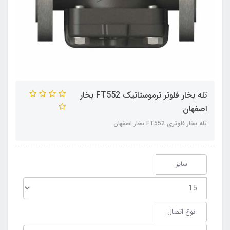
تله بخار فلوتر ترموستاتیک FT552 بخار
اصفهان
تله بخار فلوتری FT552 بخار اصفهان
سایز
نوع اتصال