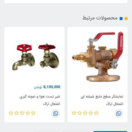
محصولات مرتبط
5,000,000
8,100,000
تومان
تومان
 شیشه ای
شیر تست هوا و نمونه گیری
شیر تخلیه با فلنچ های 
اشتعال اراک
اشتعال اراک