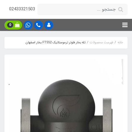
02433321503
0
خانه
فهرست محصولات
تله بخار فلوتر ترموستاتیک FT552 بخار اصفهان