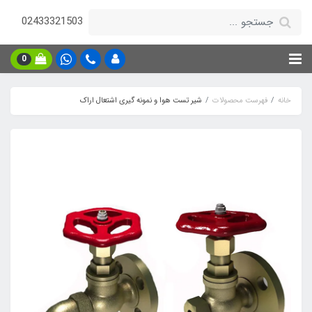
02433321503
0
خانه
فهرست محصولات
شیر تست هوا و نمونه گیری اشتعال اراک