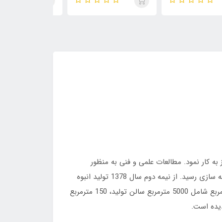
ال در جهت دستیابی به اهداف توسعه صنعتی، در مرداد ماه سال 1377 تأسیس و آغاز به کار نمود. مطالعات علمی و فنی به منظور
استخراج فن آوری ساخت و تولید پمپ هیدرولیک دنده ای از نیمه دوم سال 1377 آغاز و در نیمه اول سال 1378 به مرحله نمونه سازی رسید. از نیمه دوم سال 1378 تولید انبوه
انواع پمپ مطابق دستورالعمل ها و نقشه های اجرایی آغاز و تاکنون ادامه دارد. کارخانه آرافن در زمینی به مساحت 30000 مترمربع شامل 5000 مترمربع سالن تولید، 150 مترمربع