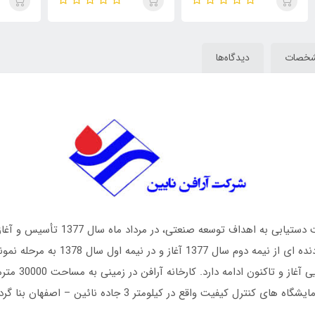
خصات
دیدگاه‌ها
شرکت آرافن نائین با اتکاء به خداوند متع