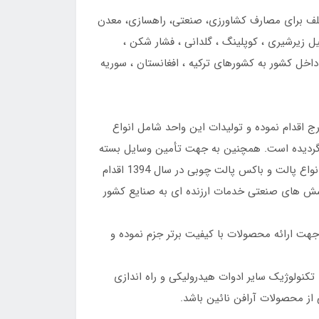
ولیک دنده ای در تیپ هایPM-PNC-PNA-PLO-PLA-PL و ظرفیت های مختلف برای مصارف کشاورزی، صنعتی، راهسازی، معدن
زیرشیری ، کوپلینگ ، گلدانی ، فشار شکن ،
اخل کشور به کشورهای ترکیه ، افغانستان ، سوریه
اقتصاد مقاومتی در زمستان سال 1393 نسبت به ایجاد واحد فورج اقدام نموده و تولیدات این واحد شامل انواع
وپی، انواع چرخدنده های پمپ، چهار شاخ و انواع قطعات نظامی و … در سال 1395 روانه بازار گردیده است. همچنین به جهت تأمین وسایل بسته
بندی و استفاده حداکثری از ظرفیت موجود به منظور صرفه جویی در هزینه ها در بسته بندی به ساخت قسمت نجاری با تولید انواع پالت و باکس پالت چوبی در سال 1394 اقدام
وشش های صنعتی خدمات ارزنده ای به صنایع کشور
ن کیفیت و پیاده سازی و اجرای سیستم مدیریت کیفیت IATF 16949 : 2016 عزم خود را جهت ارائه محصولات با کیفیت برتر جزم نموده و
کنولوژیک سایر ادوات هیدرولیکی و راه اندازی
از محصولات آرافن نائین باشد.