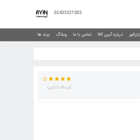
02433321503
نراتور
درباره آیین کالا
تماس با ما
وبلاگ
برند ها
(دیدگاه 2 کاربر)