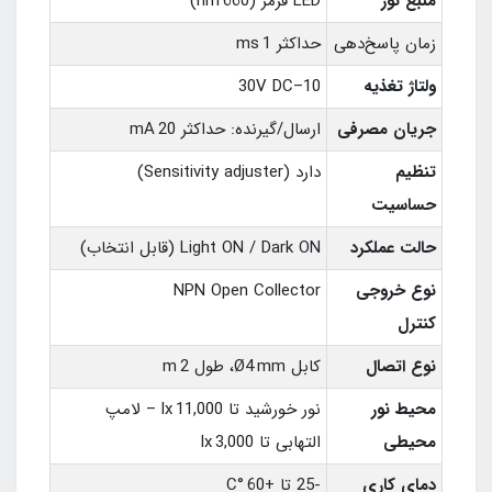
منبع نور
LED قرمز (660 nm)
زمان پاسخ‌دهی
حداکثر 1 ms
ولتاژ تغذیه
10–30V DC
جریان مصرفی
ارسال/گیرنده: حداکثر 20 mA
تنظیم
دارد (Sensitivity adjuster)
حساسیت
حالت عملکرد
Light ON / Dark ON (قابل انتخاب)
نوع خروجی
NPN Open Collector
کنترل
نوع اتصال
کابل Ø4 mm، طول 2 m
محیط نور
نور خورشید تا 11,000 lx – لامپ
محیطی
التهابی تا 3,000 lx
دمای کاری
‑25 تا +60 °C