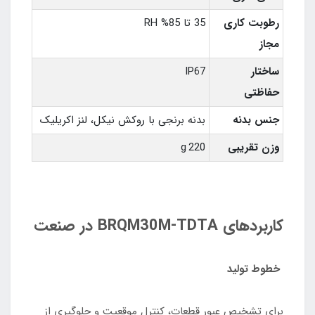
رطوبت کاری
35 تا 85% RH
مجاز
ساختار
IP67
حفاظتی
جنس بدنه
بدنه برنجی با روکش نیکل، لنز اکریلیک
وزن تقریبی
220 g
کاربردهای BRQM30M‑TDTA در صنعت
خطوط تولید
برای تشخیص عبور قطعات، کنترل موقعیت و جلوگیری از