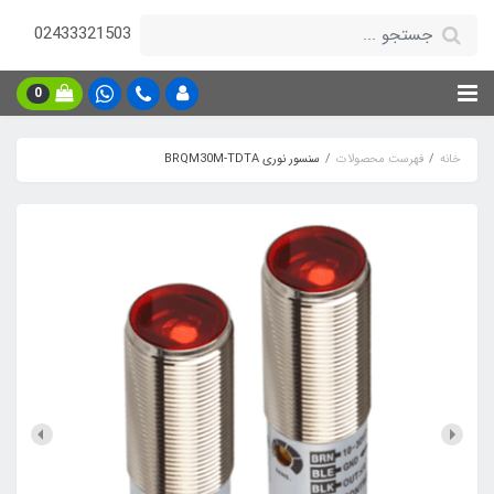
02433321503
0
خانه
فهرست محصولات
سنسور نوری BRQM30M-TDTA