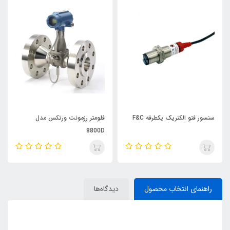
سنسور فتو الکتریک یکطرفه F&C
فلومتر رزمونت ورتکس مدل
8800D
راهنمای انتخاب محصول
دیدگاه‌ها