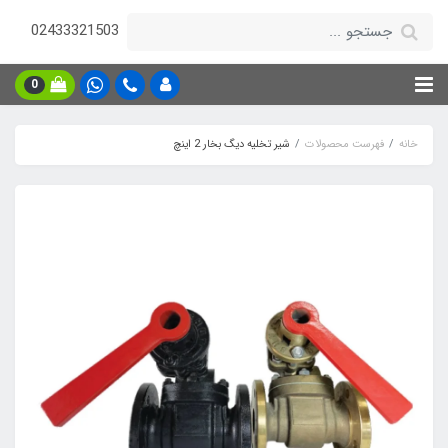
02433321503
0
خانه
فهرست محصولات
شیر تخلیه دیگ بخار 2 اینچ