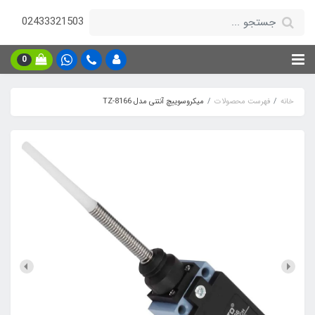
02433321503
0
خانه
فهرست محصولات
میکروسوییچ آنتنی مدل TZ-8166