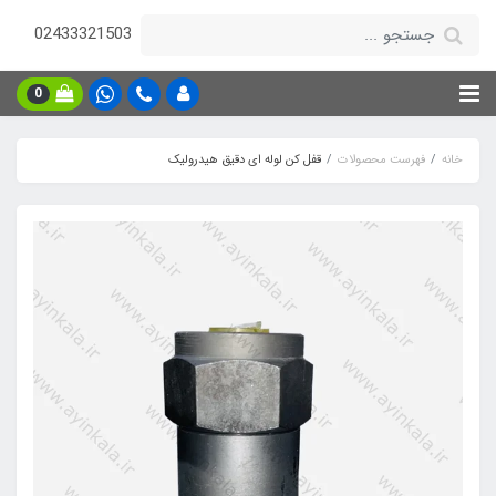
02433321503
0
خانه
فهرست محصولات
قفل کن لوله ای دقیق هیدرولیک