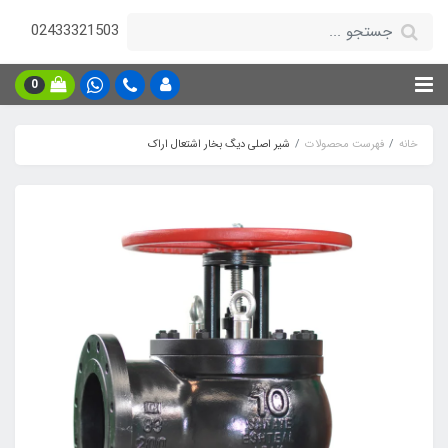
02433321503
0
خانه
فهرست محصولات
شیر اصلی دیگ بخار اشتعال اراک