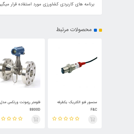
برنامه های کاربردی کشاورزی مورد استفاده قرار میگی
محصولات مرتبط
کتریک بالوف
سنسور فتو الکتریک یکطرفه
فلومتر رزمونت ورتکس مدل
8800D
F&C
BOS 18KF-P