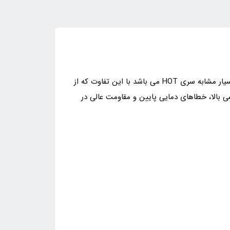
ترانسمیتر فشار هاگلر سری HOM از جمله ترانسمیتر های فشار پایین (میلی بار) با طراحی مستحکم از جنس فولاد ضد زنگ و بسیار مشابه سری HOT می باشد با این تفاوت که از
سی بالا، خطاهای دمایی پایین و مقاومت عالی در