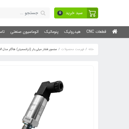
سبد خرید
0
قطعات CNC
هیدرولیک
پنوماتیک
اتوماسیون صنعتی
تاس
خانه
فهرست محصولات
سنسور فشار میلی بار (ترانسمیتر) هاگلر مدل HOM