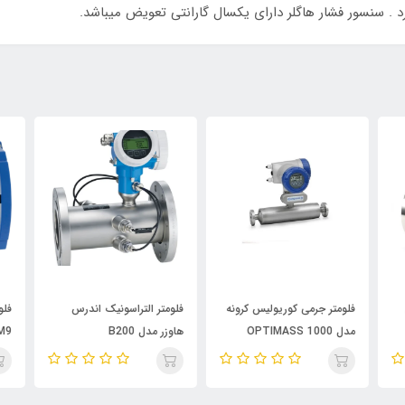
رد . سنسور فشار هاگلر دارای یکسال گارانتی تعویض میباشد.
فلومتر جرمی کوریولیس کرونه
فلومتر التراسونیک اندرس
فلو
مدل OPTIMASS 1000
هاوزر مدل B200
M9