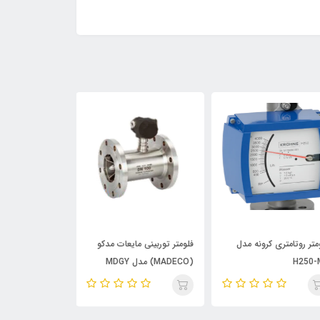
متر روتامتری کرونه مدل
فلومتر توربینی مایعات مدکو
فلومتر کوریولیس
H250-
(MADECO) مدل MDGY
مدل ROMASS
80F