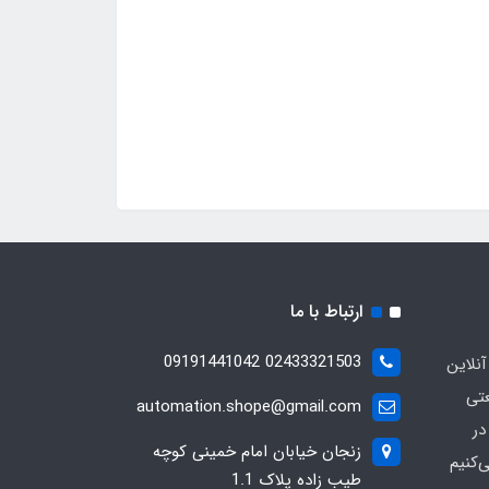
ارتباط با ما
02433321503 09191441042
آنلاین
عتی
automation.shope@gmail.com
در
زنجان خیابان امام خمینی کوچه
کنیم
طیب زاده پلاک 1.1