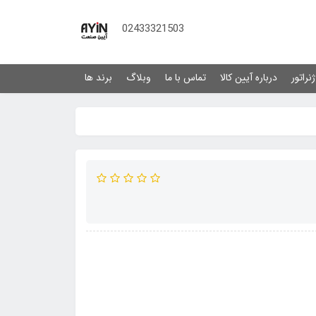
02433321503
نراتور
درباره آیین کالا
تماس با ما
وبلاگ
برند ها