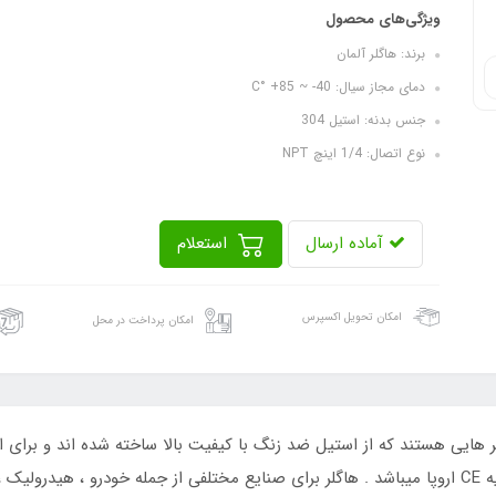
ویژگی‌های محصول
برند: هاگلر آلمان
دمای مجاز سیال: 40- ~ 85+ °C
جنس بدنه: استیل 304
نوع اتصال: 1/4 اینچ NPT
آماده ارسال
استعلام
امکان تحویل اکسپرس
امکان پرداخت در محل
خت آلمان، ترانسمیتر هایی هستند که از استیل ضد زنگ با کیفیت بالا ساخته شده اند و
زنگ سازگاری دارند، طراحی شده است و دارایه تائیدیه CE اروپا میباشد . هاگلر برای صنایع مختلفی ا