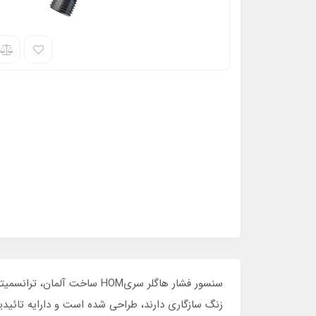
سنسور فشار هاگلر سریHOM سا