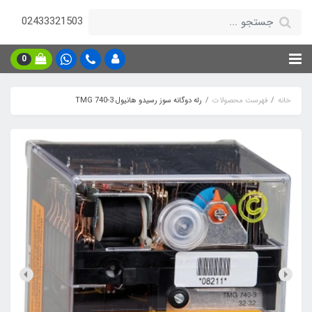
02433321503
0
خانه
فهرست محصولات
رله دوگانه سوز رسیدو هانیول TMG 740-3