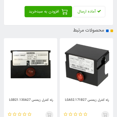
آماده ارسال
افزودن به سبدخرید
محصولات مرتبط
رله کنترل زیمنس LGA52.171B27
رله کنترل زیمنس LGB21.130A27