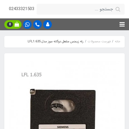
02433321503
0
خانه
فهرست محصولات
رله زیمنس مشعل دوگانه سوز مدل LFL1.635