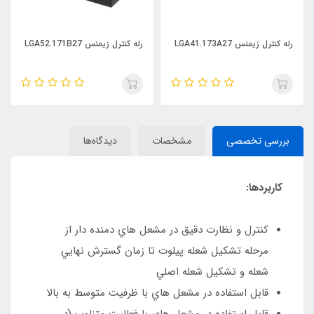
رله کنترل زیمنس LGA41.173A27
رله کنترل زیمنس LGA52.171B27
بررسی تخصصی
مشخصات
دیدگاه‌ها
کاربردها:
كنترل و نظارت دقيق در مشعل هاي دمنده دار از
مرحله تشكيل شعله پيلوت تا زمان گسترش نهايي
شعله و تشكيل شعله اصلي
قابل استفاده در مشعل هاي با ظرفيت متوسط به بالا
قابل استفاده در مشعل های با فعاليت متناوب (در