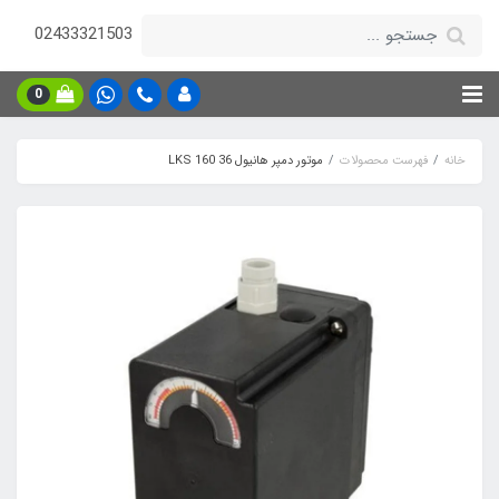
02433321503
0
خانه
فهرست محصولات
موتور دمپر هانیول LKS 160 36