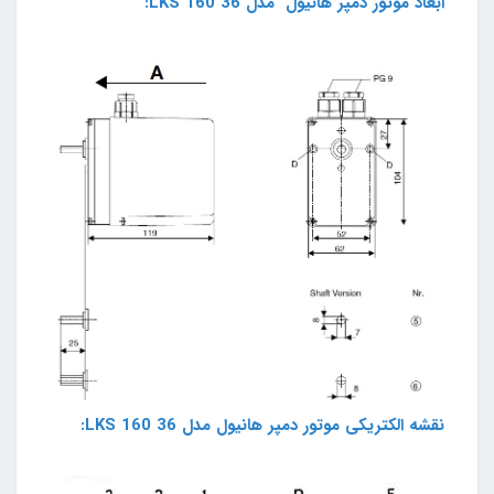
ابعاد موتور دمپر هانیول مدل LKS 160 36:
نقشه الکتریکی موتور دمپر هانیول مدل LKS 160 36: