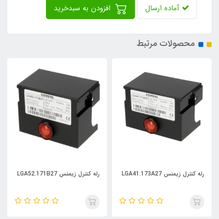
آماده ارسال
افزودن به سبدخرید
محصولات مرتبط
رله کنترل زیمنس LGA41.173A27
رله کنترل زیمنس LGA52.171B27