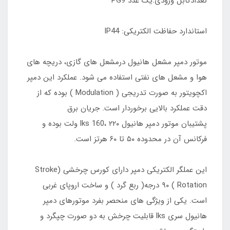
تعدادکابل ورودی:یک عدد PG9
استاندارد حفاظت الکتریکی: lP44
موتور دمپر مشعل هانیول درمشعل های گازی، دریچه های
هوا و مشعل های نفتی استفاده می شود. عملکرد این دمپر
اکچویتور به صورت تدریجی ( Modulation ) بوده که از
دقت عملکرد بالایی برخوردار است. جریان برق
پشتیبان موتور دمپر هانیول lks 160، ۲۲۰ ولت بوده و
فرکانس آن در محدوده ۵۰ تا ۶۰ هرتز است.
این عملگر الکتریکی دمپر دارای کورس چرخشی (Stroke
Rotation ) ۹۰ درجه( ربع گرد ) و ساخت اروپای غربی
است. یکی از ویژگی های منحصر بفرد موتورهای دمپر
هانیول سری lks قابلیت چرخش به دو صورت چپگرد و