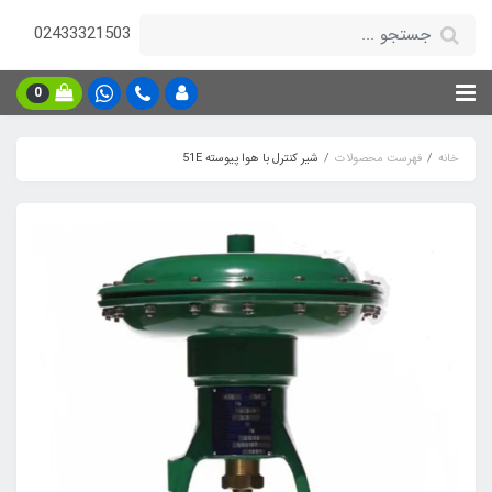
02433321503
0
خانه
فهرست محصولات
شیر کنترل با هوا پیوسته 51E