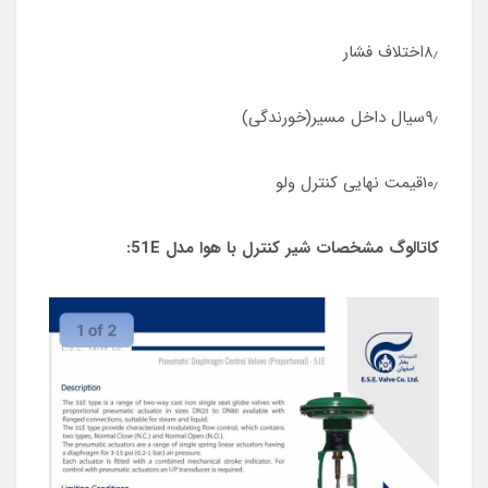
۸٫اختلاف فشار
۹٫سیال داخل مسیر(خورندگی)
۱۰٫قیمت نهایی کنترل ولو
کاتالوگ مشخصات شیر کنترل با هوا مدل 51E: