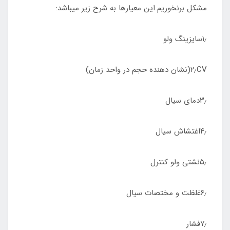
مشکل برنخوریم.این معیارها به شرح زیر میباشد:
۱٫سایزینگ ولو
۲٫CV(نشان دهنده حجم در واحد زمان)
۳٫دمای سیال
۴٫اغتشاش سیال
۵٫نشتی ولو کنترل
۶٫غلظت و مختصات سیال
۷٫فشار