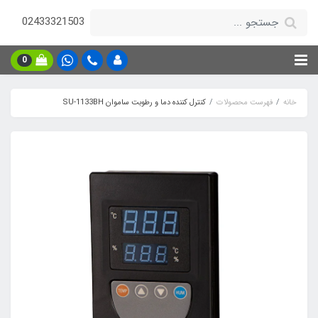
02433321503
0
خانه
فهرست محصولات
کنترل کننده دما و رطوبت ساموان SU-1133BH