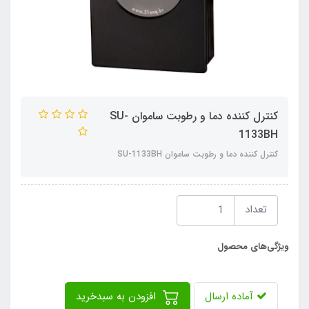
کنترل کننده دما و رطوبت ساموان SU-
1133BH
کنترل کننده دما و رطوبت ساموان SU-1133BH
تعداد
ویژگی‌های محصول
آماده ارسال
افزودن به سبدخرید