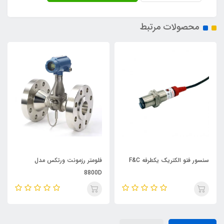
محصولات مرتبط
سنسور فتو الکتریک یکطرفه F&C
فلومتر رزمونت ورتکس مدل
8800D