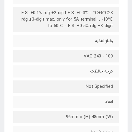
23℃±5℃ - F.S. ±0.1% rdg ±2-digit F.S. +0.3%
rdg ±3-digit max. only for 5A terminal. , -10℃
to 50℃ - F.S. ±0.5% rdg ±3-digit
ولتاژ تغذیه
100 - 240 VAC
درجه حافظت
Not Specified
ابعاد
(W) 96mm × (H) 48mm
سایز برش پنل