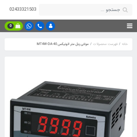
02433321503
0
خانه
فهرست محصولات
مولتی پنل متر اتونیکس MT4W-DA-40