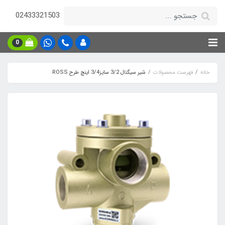
02433321503
0
خانه
فهرست محصولات
شیر سیگنال 3/2 سایز3/4 اینچ طرح ROSS