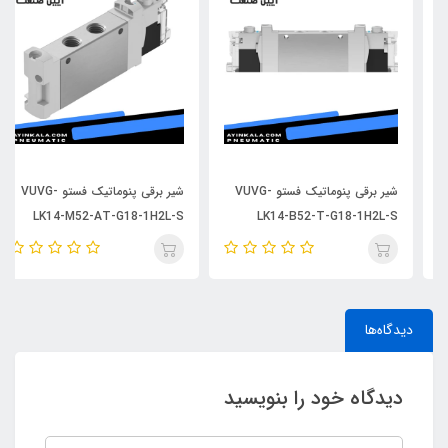
شیر برقی پنوماتیک فستو VUVG-
شیر برقی پنوماتیک فستو VUVG-
LK14-M52-AT-G18-1H2L-S
LK14-B52-T-G18-1H2L-S
دیدگاه‌ها
دیدگاه خود را بنویسید