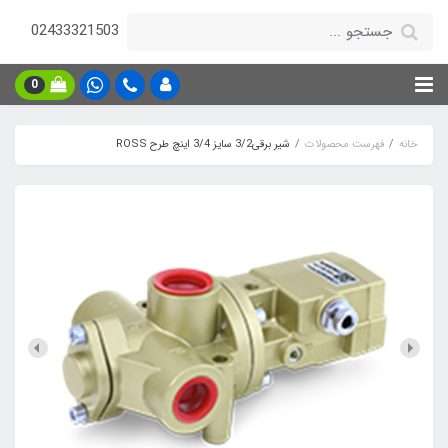
02433321503
0
خانه
فهرست محصولات
شیر برقی3/2 سایز 3/4 اینچ طرح ROSS