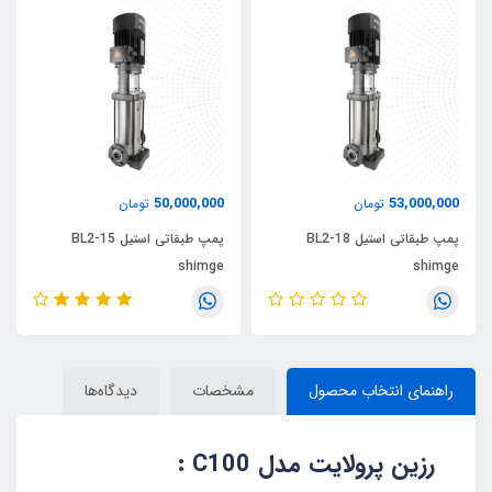
50,000,000
53,000,000
تومان
تومان
پمپ طبقاتی استیل BL2-18
پمپ طبقاتی استیل BL2-15
shimge
shimge
راهنمای انتخاب محصول
مشخصات
دیدگاه‌ها
رزین پرولایت مدل C100 :