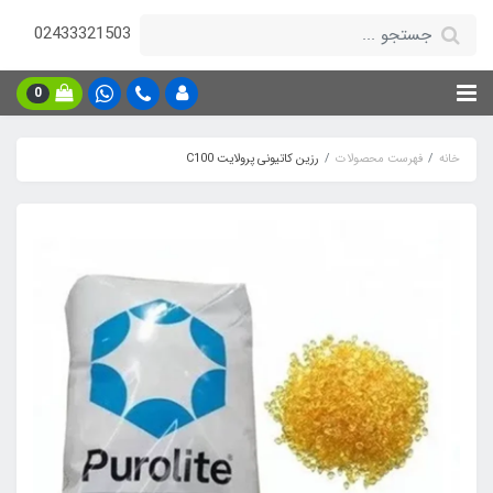
02433321503
0
خانه
فهرست محصولات
رزین کاتیونی پرولایت C100