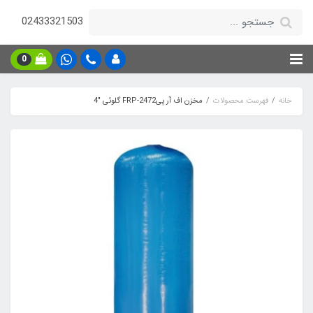
02433321503
0
خانه
فهرست محصولات
مخزن اف آر پیFRP-2472 گلوئی "4