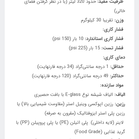
ظرفیت مفید:
حدود 320 لیتر (با در نظر گرفتن فضای
خالی)
وزن:
تقریبا 30 کیلوگرم
فشار کاری:
فشار کاری استاندارد:
10 بار (150 psi)
فشار تست:
15 بار (225 psi)
دمای کاری:
حداقل:
1 درجه سانتی‌گراد (34 درجه فارنهایت)
حداکثر:
49 درجه سانتی‌گراد (120 درجه فارنهایت)
مواد سازنده:
الیاف:
الیاف شیشه نوع E-glass با بافت حصیری
رزین:
رزین اپوکسی وینیل استر (مقاومت شیمیایی بالا) یا
رزین پلی استر ایزوفتالیک (مقرون به صرفه)
لاینر (لایه داخلی): پلی اتیلن (PE) یا پلی پروپیلن (PP) با
گرید غذایی (Food Grade)