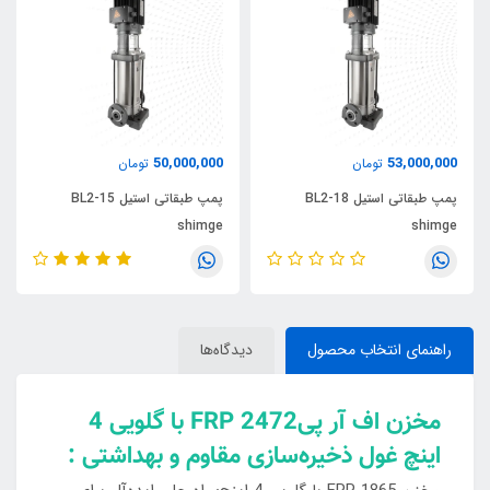
50,000,000
53,000,000
تومان
تومان
پمپ طبقاتی استیل BL2-18
پمپ طبقاتی استیل BL2-15
shimge
shimge
راهنمای انتخاب محصول
دیدگاه‌ها
مخزن اف آر پیFRP 2472 با گلویی 4
اینچ غول ذخیره‌سازی مقاوم و بهداشتی :