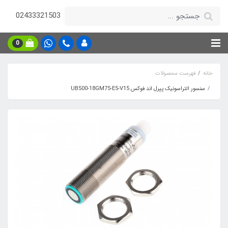
02433321503
0
خانه
فهرست محصولات
سنسور التراسونیک پپرل اند فوکس UB500-18GM75-E5-V15