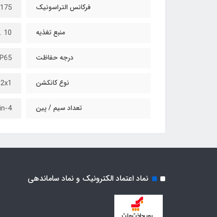
فرکانس التراسونیک
175 kHz
منبع تغذیه
10 ... 30 V DC
درجه حفاظت
IP65
نوع کانکشن
2x1
تعداد سیم / پین
4-pin
نماد اعتماد الکترونیک و نماد ساماندهی