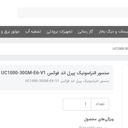
یسات و دیگ بخار
گاز رسانی
تجهیزات برودتی
تصفیه آب
موتور برق و ژ
سنسور التراسونیک پپرل اند فوکس UC1000-30GM-E6-V1
سنسور التراسونیک پپرل اند فوکس UC1000-30GM-E6-V1
تعداد
ویژگی‌های محصول