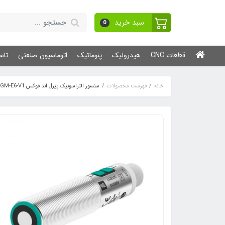
سبد خرید
0
قطعات CNC
هیدرولیک
پنوماتیک
اتوماسیون صنعتی
تاس
خانه
فهرست محصولات
سنسور التراسونیک پپرل اند فوکس UC1000-30GM-E6-V1