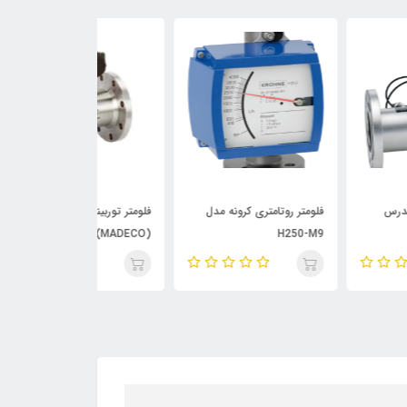
متر روتامتری کرونه مدل
فلومتر توربینی مایعات مدکو
فلومتر کوریولیس
H250-
(MADECO) مدل MDGY
مدل ROMASS
80F