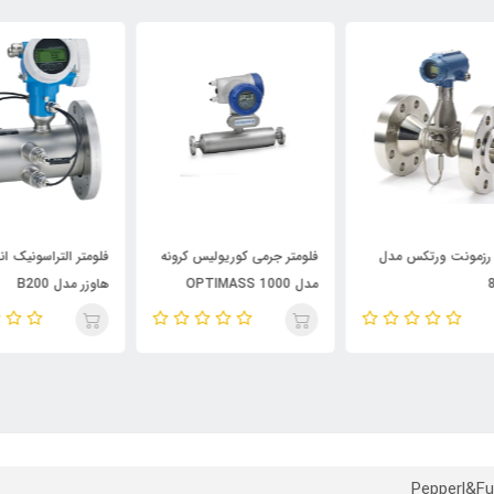
فلومتر جرمی کوریولیس کرونه
فلومتر التراسونیک اندرس
فلو
مدل OPTIMASS 1000
هاوزر مدل B200
M9
Pepperl&F