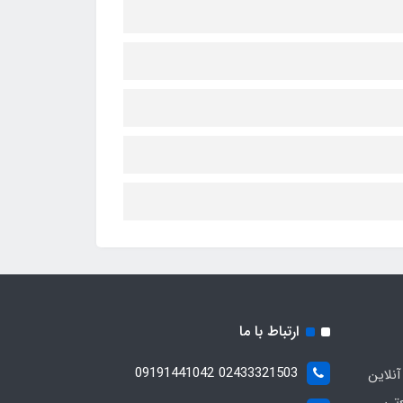
ارتباط با ما
02433321503 09191441042
آنلاین
عتی