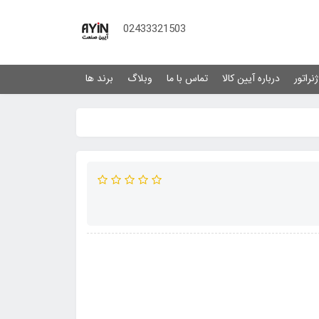
02433321503
نراتور
درباره آیین کالا
تماس با ما
وبلاگ
برند ها