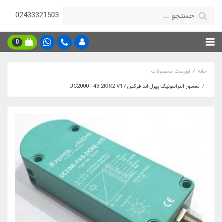
02433321503
0
خانه
فهرست محصولات
سنسور التراسونیک پپرل اند فوکس UC2000-F43-2KIR2-V17