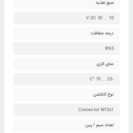
منبع تغذیه
10 ... 30 V DC
درجه حفاظت
IP65
دمای کاری
-25 ... 70 °C
نوع کانکشن
Connector M12x1
تعداد سیم / پین