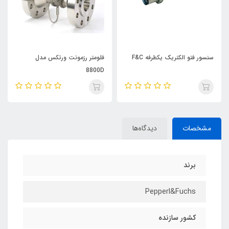
سنسور فتو الکتریک یکطرفه F&C
فلومتر رزمونت ورتکس مدل
8800D
مشخصات
دیدگاه‌ها
برند
Pepperl&Fuchs
کشور سازنده