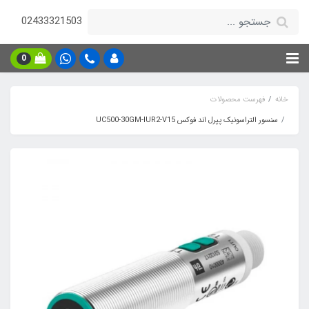
02433321503
0
خانه
فهرست محصولات
سنسور التراسونیک پپرل اند فوکس UC500-30GM-IUR2-V15